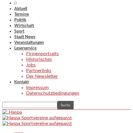
Aktuell
Termine
Politik
Wirtschaft
Sport
Stadt News
Veranstaltungen
Leserservice
Firmenportraits
Historisches
Jobs
Partnerlinks
Der Newsletter
Kontakt
Impressum
Datenschutzbedingungen