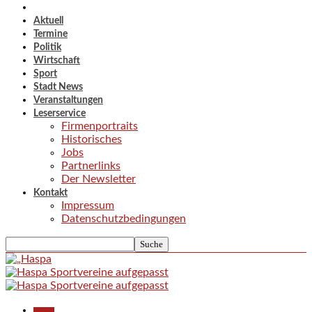
Aktuell
Termine
Politik
Wirtschaft
Sport
Stadt News
Veranstaltungen
Leserservice
Firmenportraits
Historisches
Jobs
Partnerlinks
Der Newsletter
Kontakt
Impressum
Datenschutzbedingungen
Aktuell