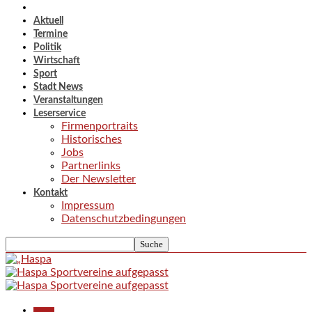
Aktuell
Termine
Politik
Wirtschaft
Sport
Stadt News
Veranstaltungen
Leserservice
Firmenportraits
Historisches
Jobs
Partnerlinks
Der Newsletter
Kontakt
Impressum
Datenschutzbedingungen
Aktuell