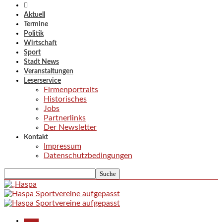
Aktuell
Termine
Politik
Wirtschaft
Sport
Stadt News
Veranstaltungen
Leserservice
Firmenportraits
Historisches
Jobs
Partnerlinks
Der Newsletter
Kontakt
Impressum
Datenschutzbedingungen
Aktuell