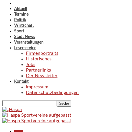
Aktuell
Termine
Politik
Wirtschaft
Sport
Stadt News
Veranstaltungen
Leserservice
Firmenportraits
Historisches
Jobs
Partnerlinks
Der Newsletter
Kontakt
Impressum
Datenschutzbedingungen
Aktuell