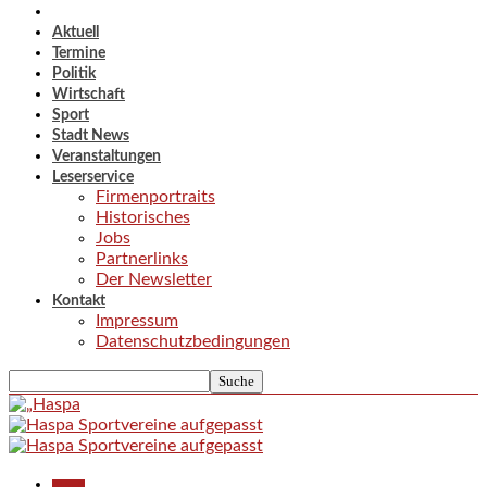
Aktuell
Termine
Politik
Wirtschaft
Sport
Stadt News
Veranstaltungen
Leserservice
Firmenportraits
Historisches
Jobs
Partnerlinks
Der Newsletter
Kontakt
Impressum
Datenschutzbedingungen
Aktuell