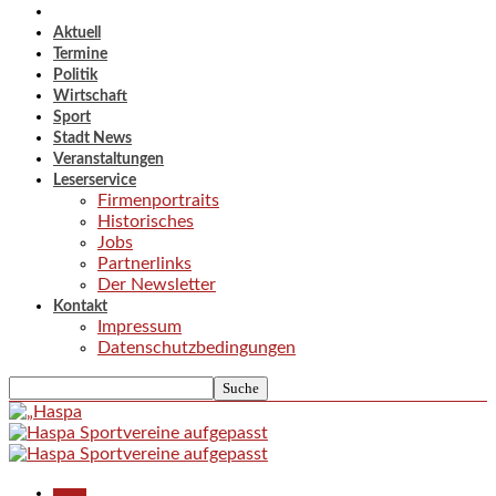
Aktuell
Termine
Politik
Wirtschaft
Sport
Stadt News
Veranstaltungen
Leserservice
Firmenportraits
Historisches
Jobs
Partnerlinks
Der Newsletter
Kontakt
Impressum
Datenschutzbedingungen
Aktuell