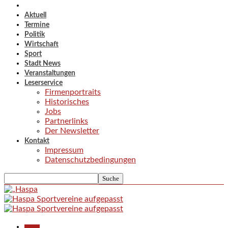
Aktuell
Termine
Politik
Wirtschaft
Sport
Stadt News
Veranstaltungen
Leserservice
Firmenportraits
Historisches
Jobs
Partnerlinks
Der Newsletter
Kontakt
Impressum
Datenschutzbedingungen
Aktuell