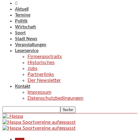
Aktuell
Termine
Politik
Wirtschaft
Sport
Stadt News
Veranstaltungen
Leserservice
Firmenportraits
Historisches
Jobs
Partnerlinks
Der Newsletter
Kontakt
Impressum
Datenschutzbedingungen
Aktuell