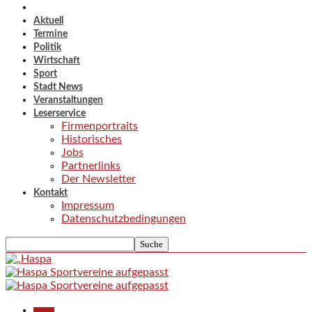
Aktuell
Termine
Politik
Wirtschaft
Sport
Stadt News
Veranstaltungen
Leserservice
Firmenportraits
Historisches
Jobs
Partnerlinks
Der Newsletter
Kontakt
Impressum
Datenschutzbedingungen
Aktuell