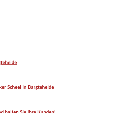
gteheide
er Scheel in Bargteheide
d halten Sie Ihre Kunden!