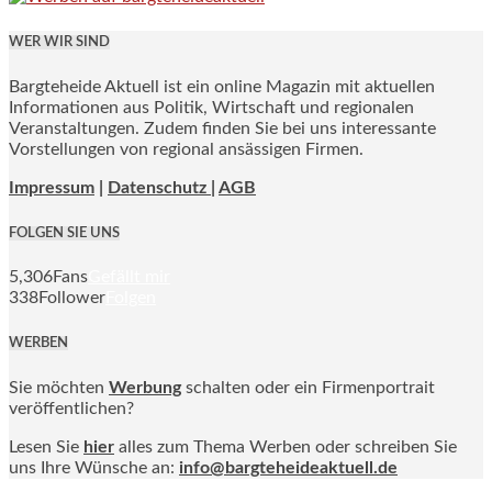
WER WIR SIND
Bargteheide Aktuell ist ein online Magazin mit aktuellen
Informationen aus Politik, Wirtschaft und regionalen
Veranstaltungen. Zudem finden Sie bei uns interessante
Vorstellungen von regional ansässigen Firmen.
Impressum
|
Datenschutz |
AGB
FOLGEN SIE UNS
5,306
Fans
Gefällt mir
338
Follower
Folgen
WERBEN
Sie möchten
Werbung
schalten oder ein Firmenportrait
veröffentlichen?
Lesen Sie
hier
alles zum Thema Werben oder schreiben Sie
uns Ihre Wünsche an:
info@bargteheideaktuell.de