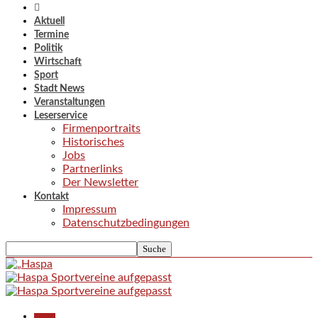
Aktuell
Termine
Politik
Wirtschaft
Sport
Stadt News
Veranstaltungen
Leserservice
Firmenportraits
Historisches
Jobs
Partnerlinks
Der Newsletter
Kontakt
Impressum
Datenschutzbedingungen
Aktuell