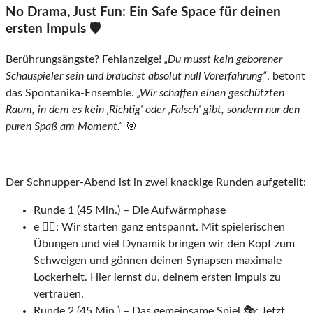
No Drama, Just Fun: Ein Safe Space für deinen
ersten Impuls 🛡️
Berührungsängste? Fehlanzeige!
„Du musst kein geborener
Schauspieler sein und brauchst absolut null Vorerfahrung“
, betont
das Spontanika-Ensemble.
„Wir schaffen einen geschützten
Raum, in dem es kein ‚Richtig‘ oder ‚Falsch‘ gibt, sondern nur den
puren Spaß am Moment.“
🎯
Der Schnupper-Abend ist in zwei knackige Runden aufgeteilt:
Runde 1 (45 Min.) – Die Aufwärmphase
e 🧘‍♂️: Wir starten ganz entspannt. Mit spielerischen
Übungen und viel Dynamik bringen wir den Kopf zum
Schweigen und gönnen deinen Synapsen maximale
Lockerheit. Hier lernst du, deinem ersten Impuls zu
vertrauen.
Runde 2 (45 Min.) – Das gemeinsame Spiel 🎭: Jetzt