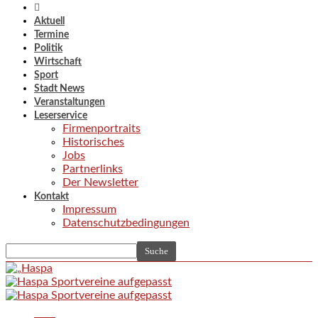
Aktuell
Termine
Politik
Wirtschaft
Sport
Stadt News
Veranstaltungen
Leserservice
Firmenportraits
Historisches
Jobs
Partnerlinks
Der Newsletter
Kontakt
Impressum
Datenschutzbedingungen