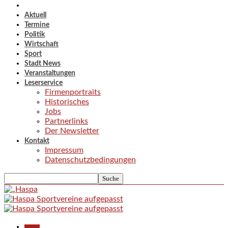
Aktuell
Termine
Politik
Wirtschaft
Sport
Stadt News
Veranstaltungen
Leserservice
Firmenportraits
Historisches
Jobs
Partnerlinks
Der Newsletter
Kontakt
Impressum
Datenschutzbedingungen
Aktuell