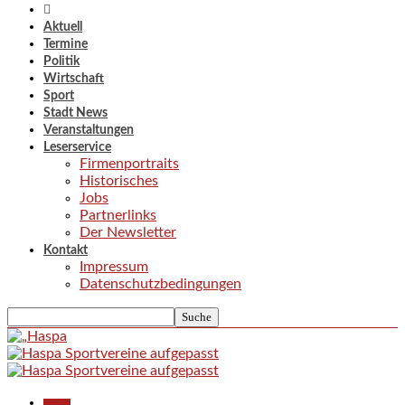
Aktuell
Termine
Politik
Wirtschaft
Sport
Stadt News
Veranstaltungen
Leserservice
Firmenportraits
Historisches
Jobs
Partnerlinks
Der Newsletter
Kontakt
Impressum
Datenschutzbedingungen
Aktuell