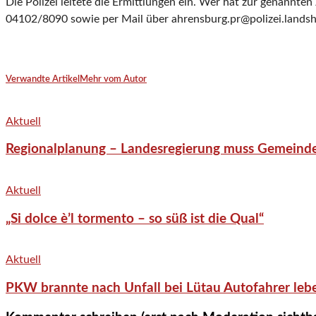
Die Polizei leitete die Ermittlungen ein. Wer hat zur genannt
04102/8090 sowie per Mail über ahrensburg.pr@polizei.landsh
Verwandte Artikel
Mehr vom Autor
Aktuell
Regionalplanung – Landesregierung muss Gemeind
Aktuell
„Si dolce è’l tormento – so süß ist die Qual“
Aktuell
PKW brannte nach Unfall bei Lütau Autofahrer lebe