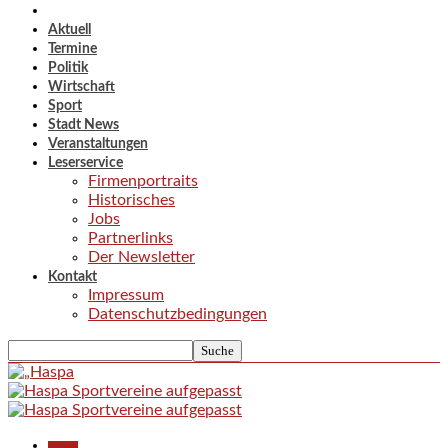
Aktuell
Termine
Politik
Wirtschaft
Sport
Stadt News
Veranstaltungen
Leserservice
Firmenportraits
Historisches
Jobs
Partnerlinks
Der Newsletter
Kontakt
Impressum
Datenschutzbedingungen
Aktuell