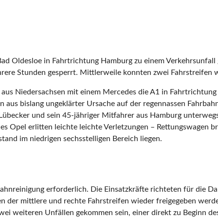
ei Bad Oldesloe in Fahrtrichtung Hamburg zu einem Verkehrsunfa
ere Stunden gesperrt. Mittlerweile konnten zwei Fahrstreifen 
 aus Niedersachsen mit einem Mercedes die A1 in Fahrtrichtung
n aus bislang ungeklärter Ursache auf der regennassen Fahrbahn i
Lübecker und sein 45-jähriger Mitfahrer aus Hamburg unterwegs
es Opel erlitten leichte leichte Verletzungen – Rettungswagen 
and im niedrigen sechsstelligen Bereich liegen.
nreinigung erforderlich. Die Einsatzkräfte richteten für die D
n der mittlere und rechte Fahrstreifen wieder freigegeben werden
wei weiteren Unfällen gekommen sein, einer direkt zu Beginn de