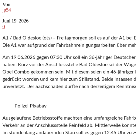
Von
jp54
-
Juni 19, 2026
0
A1 / Bad Oldesloe (ots) – Freitagmorgen soll es auf der A1 b
Die A1 war aufgrund der Fahrbahnreinigungsarbeiten über mehr
Am 19.06.2026 gegen 07:30 Uhr soll ein 36-jähriger Deutscher
haben. Kurz vor der Anschlussstelle Bad Oldesloe sei der Wage
Opel Combo gekommen sein. Mit diesem seien ein 46-jähriger 
gedrückt worden und kam hier zum Stillstand. Beide Insassen d
unverletzt. Der Sachschaden dürfte nach derzeitigem Kenntnisst
Polizei Pixabay
Ausgelaufene Betriebsstoffe machten eine umfangreiche Fahrbah
Verkehr an der Anschlussstelle Reinfeld ab. Mittlerweile konnte
Im stundenlang andauernden Stau soll es gegen 12:45 Uhr zu z