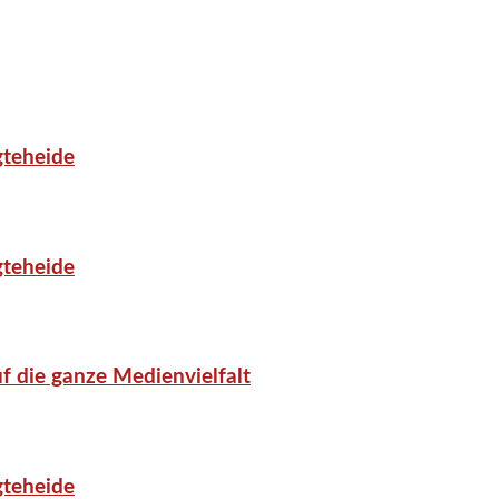
gteheide
gteheide
f die ganze Medienvielfalt
gteheide