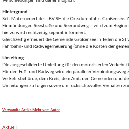
Verschiebungen sind daher möglich.
Hintergrund
Seit Mai erneuert der LBV.SH die Ortsdurchfahrt Großensee. Z
Einmündungen Seestraße und Seerundweg – wird zum Beginn der S
hierzu wird rechtzeitig separat informiert.
Gleichzeitig erneuert die Gemeinde Großensee in Teilen die St
Fahrbahn- und Radwegerneuerung (ohne die Kosten der gemeindl
Umleitung
Die ausgeschilderte Umleitung für den motorisierten Verkehr f
Für den Fuß- und Radweg wird ein paralleler Verbindungsweg 
Verkehrsbehörde, dem Kreis, dem Amt, den Gemeinden und dem B
Umleitungen zu folgen sowie um rücksichtsvolles Verhalten zu
Verwandte Artikel
Mehr vom Autor
Aktuell