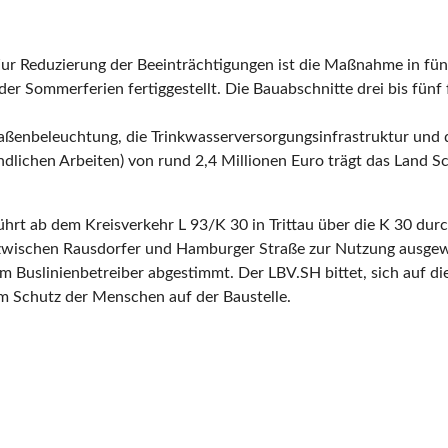
ur Reduzierung der Beeinträchtigungen ist die Maßnahme in fünf
ommerferien fertiggestellt. Die Bauabschnitte drei bis fünf fo
raßenbeleuchtung, die Trinkwasserversorgungsinfrastruktur und 
ichen Arbeiten) von rund 2,4 Millionen Euro trägt das Land Sc
ührt ab dem Kreisverkehr L 93/K 30 in Trittau über die K 30 du
zwischen Rausdorfer und Hamburger Straße zur Nutzung ausgewie
uslinienbetreiber abgestimmt. Der LBV.SH bittet, sich auf die 
m Schutz der Menschen auf der Baustelle.