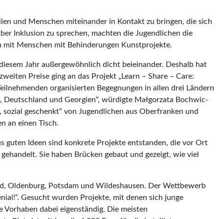
ilen und Menschen miteinander in Kontakt zu bringen, die sich
 über Inklusion zu sprechen, machten die Jugendlichen die
am mit Menschen mit Behinderungen Kunstprojekte.
n diesem Jahr außergewöhnlich dicht beieinander. Deshalb hat
zweiten Preise ging an das Projekt „Learn – Share – Care:
eilnehmenden organisierten Begegnungen in allen drei Ländern
, Deutschland und Georgien“, würdigte Małgorzata Bochwic-
t, sozial geschenkt“ von Jugendlichen aus Oberfranken und
n an einen Tisch.
 guten Ideen sind konkrete Projekte entstanden, die vor Ort
ehandelt. Sie haben Brücken gebaut und gezeigt, wie viel
cheid, Oldenburg, Potsdam und Wildeshausen. Der Wettbewerb
ial!“. Gesucht wurden Projekte, mit denen sich junge
re Vorhaben dabei eigenständig. Die meisten