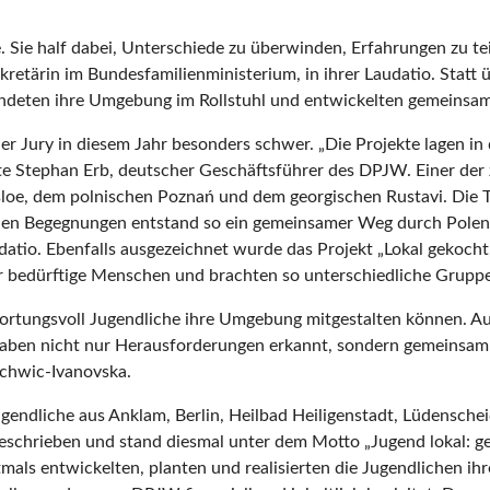
 Sie half dabei, Unterschiede zu überwinden, Erfahrungen zu te
ekretärin im Bundesfamilienministerium, in ihrer Laudatio. Statt
kundeten ihre Umgebung im Rollstuhl und entwickelten gemeins
er Jury in diesem Jahr besonders schwer. „Die Projekte lagen i
gte Stephan Erb, deutscher Geschäftsführer des DPJW. Einer der 
loe, dem polnischen Poznań und dem georgischen Rustavi. Die T
lnen Begegnungen entstand so ein gemeinsamer Weg durch Polen
datio. Ebenfalls ausgezeichnet wurde das Projekt „Lokal gekoch
r bedürftige Menschen und brachten so unterschiedliche Gruppe
wortungsvoll Jugendliche ihre Umgebung mitgestalten können. Aus
aben nicht nur Herausforderungen erkannt, sondern gemeinsam g
ochwic-Ivanovska.
Jugendliche aus Anklam, Berlin, Heilbad Heiligenstadt, Lüdens
schrieben und stand diesmal unter dem Motto „Jugend lokal: gen
mals entwickelten, planten und realisierten die Jugendlichen ih