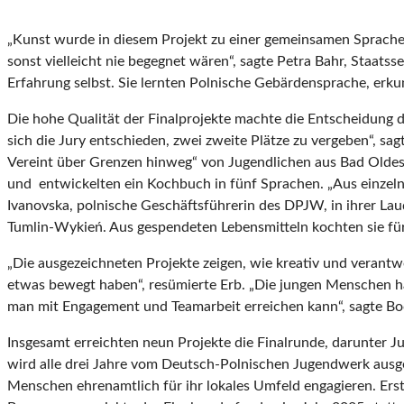
„Kunst wurde in diesem Projekt zu einer gemeinsamen Sprache.
sonst vielleicht nie begegnet wären“, sagte Petra Bahr, Staatss
Erfahrung selbst. Sie lernten Polnische Gebärdensprache, er
Die hohe Qualität der Finalprojekte machte die Entscheidung d
sich die Jury entschieden, zwei zweite Plätze zu vergeben“, sa
Vereint über Grenzen hinweg“ von Jugendlichen aus Bad Oldes
und entwickelten ein Kochbuch in fünf Sprachen. „Aus einze
Ivanovska, polnische Geschäftsführerin des DPJW, in ihrer Lau
Tumlin-Wykień. Aus gespendeten Lebensmitteln kochten sie fü
„Die ausgezeichneten Projekte zeigen, wie kreativ und verant
etwas bewegt haben“, resümierte Erb. „Die jungen Menschen h
man mit Engagement und Teamarbeit erreichen kann“, sagte B
Insgesamt erreichten neun Projekte die Finalrunde, darunter 
wird alle drei Jahre vom Deutsch-Polnischen Jugendwerk ausge
Menschen ehrenamtlich für ihr lokales Umfeld engagieren. Erst