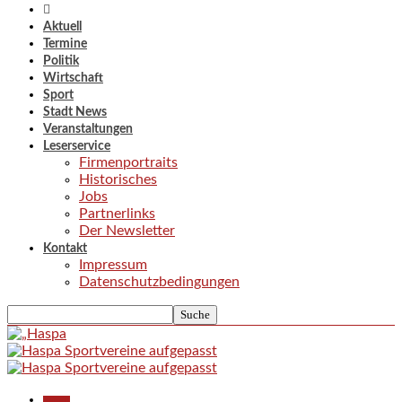
Aktuell
Termine
Politik
Wirtschaft
Sport
Stadt News
Veranstaltungen
Leserservice
Firmenportraits
Historisches
Jobs
Partnerlinks
Der Newsletter
Kontakt
Impressum
Datenschutzbedingungen
Aktuell