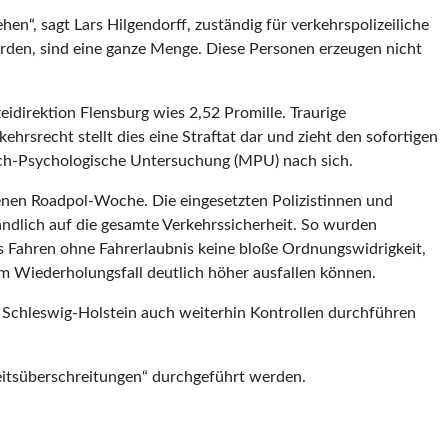
en“, sagt Lars Hilgendorff, zuständig für verkehrspolizeiliche
rden, sind eine ganze Menge. Diese Personen erzeugen nicht
eidirektion Flensburg wies 2,52 Promille. Traurige
hrsrecht stellt dies eine Straftat dar und zieht den sofortigen
nisch-Psychologische Untersuchung (MPU) nach sich.
ngenen Roadpol-Woche. Die eingesetzten Polizistinnen und
ndlich auf die gesamte Verkehrssicherheit. So wurden
as Fahren ohne Fahrerlaubnis keine bloße Ordnungswidrigkeit,
 im Wiederholungsfall deutlich höher ausfallen können.
i Schleswig-Holstein auch weiterhin Kontrollen durchführen
itsüberschreitungen“ durchgeführt werden.