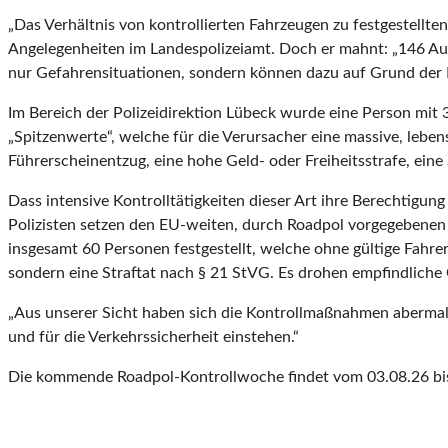
„Das Verhältnis von kontrollierten Fahrzeugen zu festgestellten
Angelegenheiten im Landespolizeiamt. Doch er mahnt: „146 Aut
nur Gefahrensituationen, sondern können dazu auf Grund der 
Im Bereich der Polizeidirektion Lübeck wurde eine Person mit 3
„Spitzenwerte“, welche für die Verursacher eine massive, leben
Führerscheinentzug, eine hohe Geld- oder Freiheitsstrafe, ein
Dass intensive Kontrolltätigkeiten dieser Art ihre Berechtigu
Polizisten setzen den EU-weiten, durch Roadpol vorgegebenen 
insgesamt 60 Personen festgestellt, welche ohne gültige Fahre
sondern eine Straftat nach § 21 StVG. Es drohen empfindliche G
„Aus unserer Sicht haben sich die Kontrollmaßnahmen abermals
und für die Verkehrssicherheit einstehen.“
Die kommende Roadpol-Kontrollwoche findet vom 03.08.26 bis