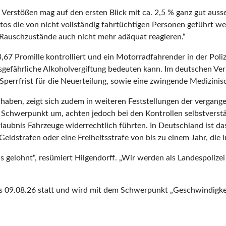
 Verstößen mag auf den ersten Blick mit ca. 2,5 % ganz gut ausseh
os die von nicht vollständig fahrtüchtigen Personen geführt we
Rauschzustände auch nicht mehr adäquat reagieren.“
,67 Promille kontrolliert und ein Motorradfahrender in der Poliz
sgefährliche Alkoholvergiftung bedeuten kann. Im deutschen Verke
e Sperrfrist für die Neuerteilung, sowie eine zwingende Medizi
ng haben, zeigt sich zudem in weiteren Feststellungen der verga
Schwerpunkt um, achten jedoch bei den Kontrollen selbstverstä
rlaubnis Fahrzeuge widerrechtlich führten. In Deutschland ist d
eldstrafen oder eine Freiheitsstrafe von bis zu einem Jahr, die
 gelohnt“, resümiert Hilgendorff. „Wir werden als Landespolize
 09.08.26 statt und wird mit dem Schwerpunkt „Geschwindigke