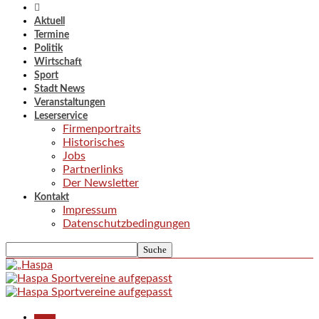
Aktuell
Termine
Politik
Wirtschaft
Sport
Stadt News
Veranstaltungen
Leserservice
Firmenportraits
Historisches
Jobs
Partnerlinks
Der Newsletter
Kontakt
Impressum
Datenschutzbedingungen
Aktuell