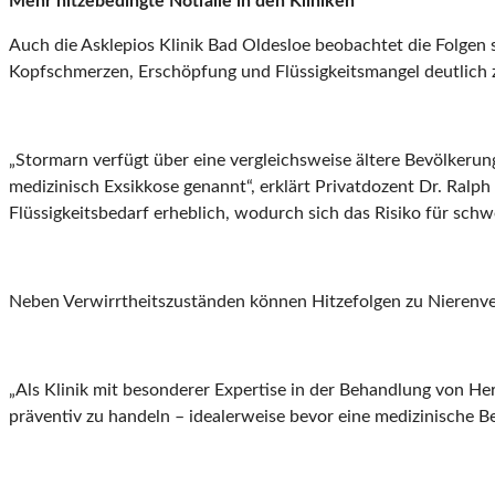
Mehr hitzebedingte Notfälle in den Kliniken
Auch die Asklepios Klinik Bad Oldesloe beobachtet die Folgen
Kopfschmerzen, Erschöpfung und Flüssigkeitsmangel deutlich 
„Stormarn verfügt über eine vergleichsweise ältere Bevölkeru
medizinisch Exsikkose genannt“, erklärt Privatdozent Dr. Ralph 
Flüssigkeitsbedarf erheblich, wodurch sich das Risiko für sc
Neben Verwirrtheitszuständen können Hitzefolgen zu Nierenve
„Als Klinik mit besonderer Expertise in der Behandlung von He
präventiv zu handeln – idealerweise bevor eine medizinische Be