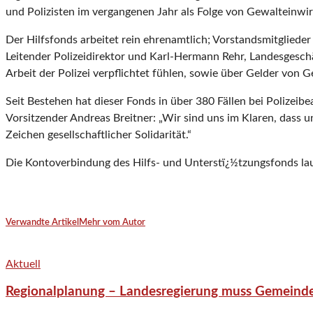
und Polizisten im vergangenen Jahr als Folge von Gewalteinwi
Der Hilfsfonds arbeitet rein ehrenamtlich; Vorstandsmitgliede
Leitender Polizeidirektor und Karl-Hermann Rehr, Landesgesch
Arbeit der Polizei verpflichtet fühlen, sowie über Gelder vo
Seit Bestehen hat dieser Fonds in über 380 Fällen bei Poliz
Vorsitzender Andreas Breitner: „Wir sind uns im Klaren, dass 
Zeichen gesellschaftlicher Solidarität.“
Die Kontoverbindung des Hilfs- und Unterstï¿½tzungsfonds
Verwandte Artikel
Mehr vom Autor
Aktuell
Regionalplanung – Landesregierung muss Gemeind