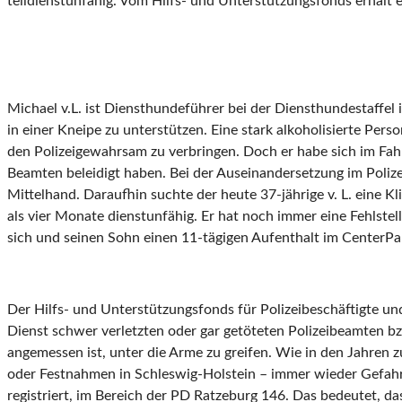
teildienstunfähig. Vom Hilfs- und Unterstützungsfonds erhält 
Michael v.L. ist Diensthundeführer bei der Diensthundestaffel
in einer Kneipe zu unterstützen. Eine stark alkoholisierte Pers
den Polizeigewahrsam zu verbringen. Doch er habe sich im Fahr
Beamten beleidigt haben. Bei der Auseinandersetzung im Polize
Mittelhand. Daraufhin suchte der heute 37-jährige v. L. eine 
als vier Monate dienstunfähig. Er hat noch immer eine Fehlstel
sich und seinen Sohn einen 11-tägigen Aufenthalt im CenterPar
Der Hilfs- und Unterstützungsfonds für Polizeibeschäftigte und
Dienst schwer verletzten oder gar getöteten Polizeibeamten bz
angemessen ist, unter die Arme zu greifen. Wie in den Jahren zu
oder Festnahmen in Schleswig-Holstein – immer wieder Gefahre
registriert, im Bereich der PD Ratzeburg 146. Das bedeutet, da