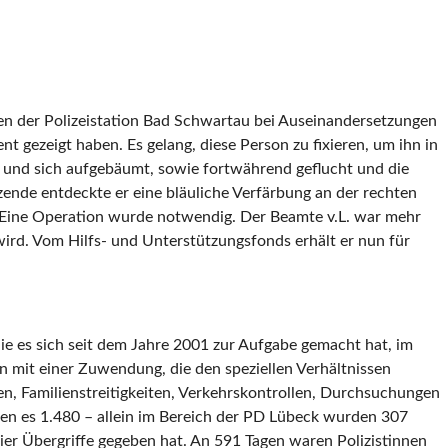
egen der Polizeistation Bad Schwartau bei Auseinandersetzungen
nt gezeigt haben. Es gelang, diese Person zu fixieren, um ihn in
t, und sich aufgebäumt, sowie fortwährend geflucht und die
zende entdeckte er eine bläuliche Verfärbung an der rechten
rt. Eine Operation wurde notwendig. Der Beamte v.L. war mehr
 wird. Vom Hilfs- und Unterstützungsfonds erhält er nun für
die es sich seit dem Jahre 2001 zur Aufgabe gemacht hat, im
n mit einer Zuwendung, die den speziellen Verhältnissen
ifen, Familienstreitigkeiten, Verkehrskontrollen, Durchsuchungen
ren es 1.480 – allein im Bereich der PD Lübeck wurden 307
vier Übergriffe gegeben hat. An 591 Tagen waren Polizistinnen