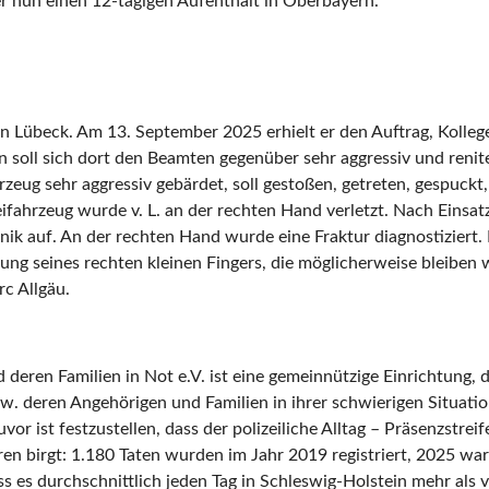
er nun einen 12-tägigen Aufenthalt in Oberbayern.
 in Lübeck. Am 13. September 2025 erhielt er den Auftrag, Koll
on soll sich dort den Beamten gegenüber sehr aggressiv und renite
zeug sehr aggressiv gebärdet, soll gestoßen, getreten, gespuck
ifahrzeug wurde v. L. an der rechten Hand verletzt. Nach Einsat
Klinik auf. An der rechten Hand wurde eine Fraktur diagnostizie
lung seines rechten kleinen Fingers, die möglicherweise bleiben
c Allgäu.
 deren Familien in Not e.V. ist eine gemeinnützige Einrichtung, 
w. deren Angehörigen und Familien in ihrer schwierigen Situatio
vor ist festzustellen, dass der polizeiliche Alltag – Präsenzstre
n birgt: 1.180 Taten wurden im Jahr 2019 registriert, 2025 wa
ss es durchschnittlich jeden Tag in Schleswig-Holstein mehr als 