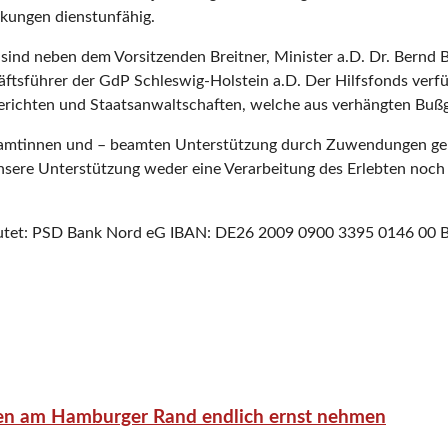
rkungen dienstunfähig.
r sind neben dem Vorsitzenden Breitner, Minister a.D. Dr. Bernd
äftsführer der GdP Schleswig-Holstein a.D. Der Hilfsfonds verf
n Gerichten und Staatsanwaltschaften, welche aus verhängten Bu
eibeamtinnen und – beamten Unterstützung durch Zuwendungen ge
unsere Unterstützung weder eine Verarbeitung des Erlebten noch 
 lautet: PSD Bank Nord eG IBAN: DE26 2009 0900 3395 0146 0
en am Hamburger Rand endlich ernst nehmen