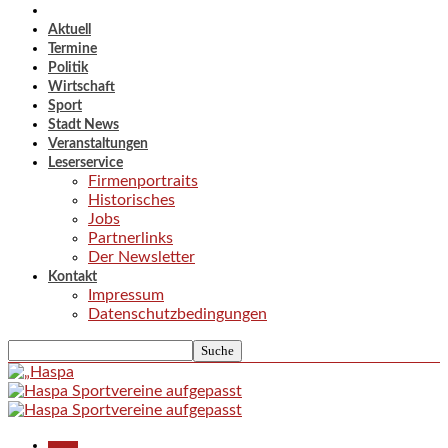
Aktuell
Termine
Politik
Wirtschaft
Sport
Stadt News
Veranstaltungen
Leserservice
Firmenportraits
Historisches
Jobs
Partnerlinks
Der Newsletter
Kontakt
Impressum
Datenschutzbedingungen
Aktuell