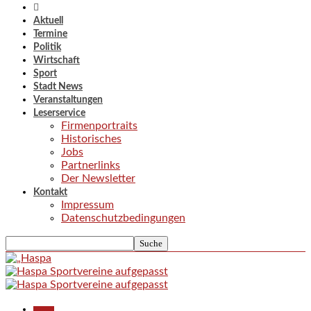
Aktuell
Termine
Politik
Wirtschaft
Sport
Stadt News
Veranstaltungen
Leserservice
Firmenportraits
Historisches
Jobs
Partnerlinks
Der Newsletter
Kontakt
Impressum
Datenschutzbedingungen
Aktuell