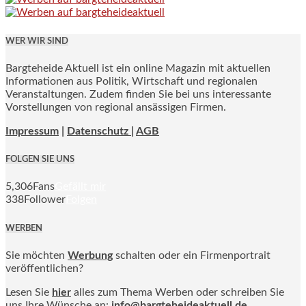
WER WIR SIND
Bargteheide Aktuell ist ein online Magazin mit aktuellen
Informationen aus Politik, Wirtschaft und regionalen
Veranstaltungen. Zudem finden Sie bei uns interessante
Vorstellungen von regional ansässigen Firmen.
Impressum
|
Datenschutz |
AGB
FOLGEN SIE UNS
5,306
Fans
Gefällt mir
338
Follower
Folgen
WERBEN
Sie möchten
Werbung
schalten oder ein Firmenportrait
veröffentlichen?
Lesen Sie
hier
alles zum Thema Werben oder schreiben Sie
uns Ihre Wünsche an:
info@bargteheideaktuell.de