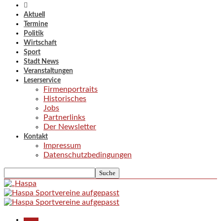
Aktuell
Termine
Politik
Wirtschaft
Sport
Stadt News
Veranstaltungen
Leserservice
Firmenportraits
Historisches
Jobs
Partnerlinks
Der Newsletter
Kontakt
Impressum
Datenschutzbedingungen
Aktuell