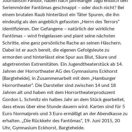
Journalistin Fandor, haben nach jahrelanger Jagd endlich den
Serienmörder Fantômas geschnappt – oder doch nicht? Bei
einem brutalen Raub hinterlässt ein Täter Spuren, die ihn
eindeutig als den angeblich gefassten „Herrn des Terrors“
identifizieren. Der Gefangene – natürlich der wirkliche
Fantômas – wird freigelassen und plant seine nächsten
Schritte, eine ganz persönliche Rache an seinen Häschern.
Dabei ist er auch bereit, die eigenen Gefolgsleute zu
ermorden und hinterlässt eine Spur aus Blut, Säure und
abgetrennten Extremitäten. Ein Jugendtheaterstück ab 14.
Jahren der Horrortheater AG des Gymnasiums Eckhorst
(Bargteheide), in Zusammenarbeit mit dem „Hamburger
Horrortheater“. Die Darsteller sind zwischen 14 und 18
Jahren alt und haben mit dem Horrortheaterproduzent
Gordon L. Schmitz ein halbes Jahr an dem Stück gearbeitet,
dass etwas über eine Stunde dauern wird. Karten sind für 5
Euro Normalpreis und 3 Euro ermäßigt an der Abendkasse zu
erhalten. „Die Rückkehr des Fantômas“, 19. Juni 2015, 20
Uhr, Gymnasium Eckhorst, Bargteheide.