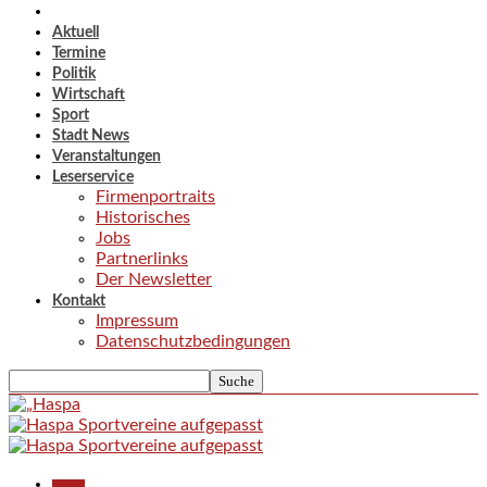
Aktuell
Termine
Politik
Wirtschaft
Sport
Stadt News
Veranstaltungen
Leserservice
Firmenportraits
Historisches
Jobs
Partnerlinks
Der Newsletter
Kontakt
Impressum
Datenschutzbedingungen
Aktuell