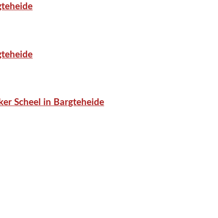
gteheide
gteheide
er Scheel in Bargteheide