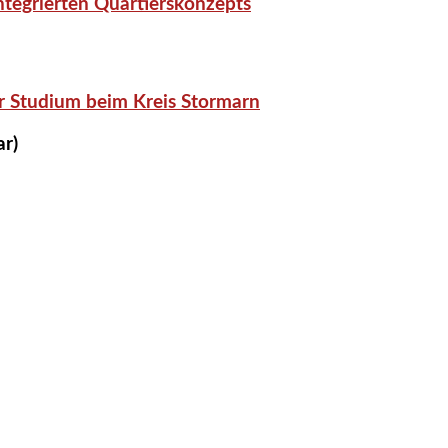
tegrierten Quartierskonzepts
r Studium beim Kreis Stormarn
ar)