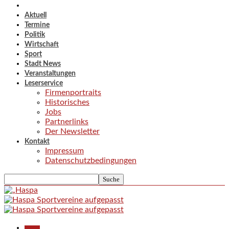
Aktuell
Termine
Politik
Wirtschaft
Sport
Stadt News
Veranstaltungen
Leserservice
Firmenportraits
Historisches
Jobs
Partnerlinks
Der Newsletter
Kontakt
Impressum
Datenschutzbedingungen
Aktuell