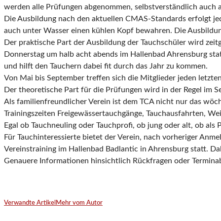
werden alle Prüfungen abgenommen, selbstverständlich auch al
Die Ausbildung nach den aktuellen CMAS-Standards erfolgt jed
auch unter Wasser einen kühlen Kopf bewahren. Die Ausbildung
Der praktische Part der Ausbildung der Tauchschüler wird zeit
Donnerstag um halb acht abends im Hallenbad Ahrensburg sta
und hilft den Tauchern dabei fit durch das Jahr zu kommen.
Von Mai bis September treffen sich die Mitglieder jeden letz
Der theoretische Part für die Prüfungen wird in der Regel im 
Als familienfreundlicher Verein ist dem TCA nicht nur das wö
Trainingszeiten Freigewässertauchgänge, Tauchausfahrten, Wei
Egal ob Tauchneuling oder Tauchprofi, ob jung oder alt, ob als
Für Tauchinteressierte bietet der Verein, nach vorheriger An
Vereinstraining im Hallenbad Badlantic in Ahrensburg statt. Da
Genauere Informationen hinsichtlich Rückfragen oder Termina
Verwandte Artikel
Mehr vom Autor