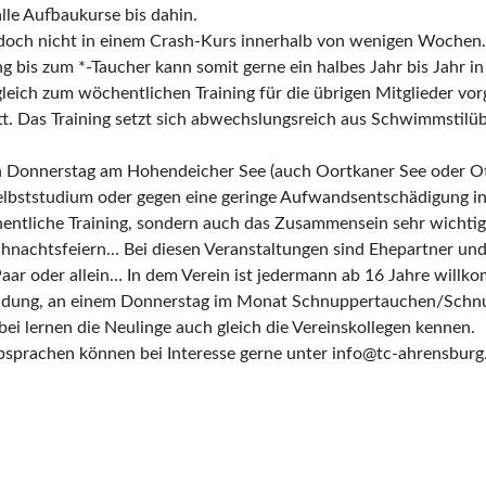
le Aufbaukurse bis dahin.
och nicht in einem Crash-Kurs innerhalb von wenigen Wochen. D
 bis zum *-Taucher kann somit gerne ein halbes Jahr bis Jahr i
gleich zum wöchentlichen Training für die übrigen Mitglieder vo
tt. Das Training setzt sich abwechslungsreich aus Schwimmsti
ten Donnerstag am Hohendeicher See (auch Oortkaner See oder O
Selbststudium oder gegen eine geringe Aufwandsentschädigung in
chentliche Training, sondern auch das Zusammensein sehr wichti
hnachtsfeiern… Bei diesen Veranstaltungen sind Ehepartner und
 Paar oder allein… In dem Verein ist jedermann ab 16 Jahre willk
meldung, an einem Donnerstag im Monat Schnuppertauchen/Schnup
bei lernen die Neulinge auch gleich die Vereinskollegen kennen.
bsprachen können bei Interesse gerne unter info@tc-ahrensburg