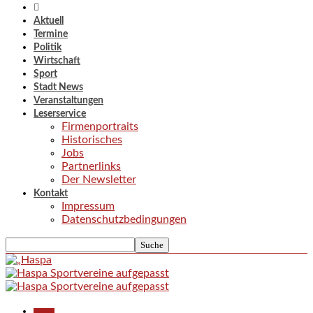
Aktuell
Termine
Politik
Wirtschaft
Sport
Stadt News
Veranstaltungen
Leserservice
Firmenportraits
Historisches
Jobs
Partnerlinks
Der Newsletter
Kontakt
Impressum
Datenschutzbedingungen
Aktuell