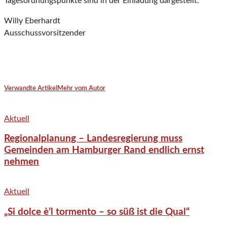
Tagesordnungspunkte sind in der Einladung dargestellt.
Willy Eberhardt
Ausschussvorsitzender
Verwandte Artikel
Mehr vom Autor
Aktuell
Regionalplanung – Landesregierung muss
Gemeinden am Hamburger Rand endlich ernst
nehmen
Aktuell
„Si dolce è’l tormento – so süß ist die Qual“