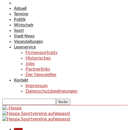
Aktuell
Termine
Politik
Wirtschaft
Sport
Stadt News
Veranstaltungen
Leserservice
Firmenportraits
Historisches
Jobs
Partnerlinks
Der Newsletter
Kontakt
Impressum
Datenschutzbedingungen
Aktuell