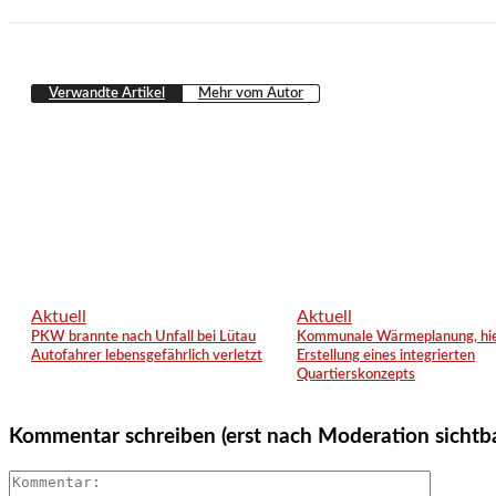
Verwandte Artikel
Mehr vom Autor
Aktuell
Aktuell
PKW brannte nach Unfall bei Lütau
Kommunale Wärmeplanung, hie
Autofahrer lebensgefährlich verletzt
Erstellung eines integrierten
Quartierskonzepts
Kommentar schreiben (erst nach Moderation sichtb