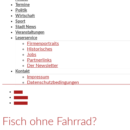
Termine
Politik
Wirtschaft
Sport
Stadt News
Veranstaltungen
Leserservice
Firmenportraits
Historisches
Jobs
Partnerlinks
Der Newsletter
Kontakt
Impressum
Datenschutzbedingungen
Aktuell
Gesellschaft
Kommentar
Fisch ohne Fahrrad?