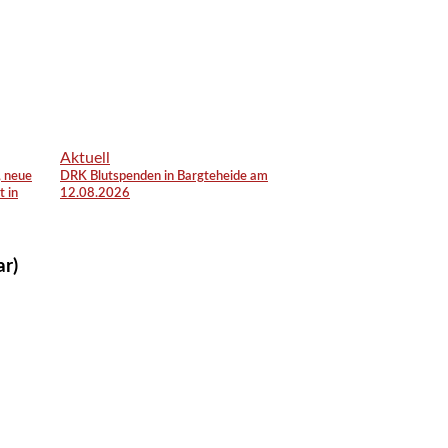
Aktuell
, neue
DRK Blutspenden in Bargteheide am
t in
12.08.2026
ar)