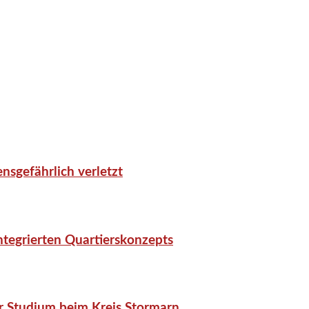
nsgefährlich verletzt
tegrierten Quartierskonzepts
r Studium beim Kreis Stormarn