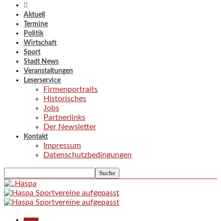
Aktuell
Termine
Politik
Wirtschaft
Sport
Stadt News
Veranstaltungen
Leserservice
Firmenportraits
Historisches
Jobs
Partnerlinks
Der Newsletter
Kontakt
Impressum
Datenschutzbedingungen
Aktuell