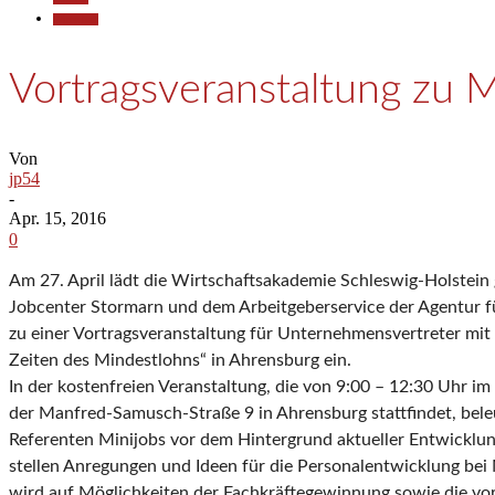
Wirtschaft
Vortragsveranstaltung zu M
Von
jp54
-
Apr. 15, 2016
0
Am 27. April lädt die Wirtschaftsakademie Schleswig-Holstei
Jobcenter Stormarn und dem Arbeitgeberservice der Agentur f
zu einer Vortragsveranstaltung für Unternehmensvertreter mit 
Zeiten des Mindestlohns“ in Ahrensburg ein.
In der kostenfreien Veranstaltung, die von 9:00 – 12:30 Uhr i
der Manfred-Samusch-Straße 9 in Ahrensburg stattfindet, bel
Referenten Minijobs vor dem Hintergrund aktueller Entwicklu
stellen Anregungen und Ideen für die Personalentwicklung bei 
wird auf Möglichkeiten der Fachkräftegewinnung sowie die v