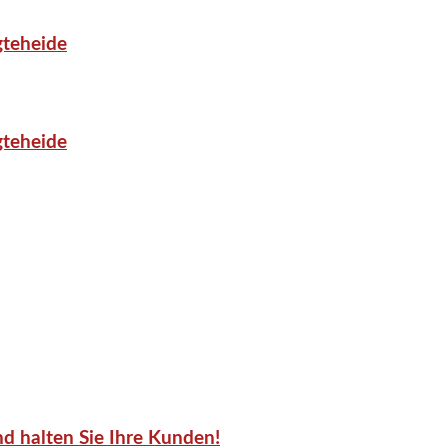
gteheide
gteheide
d halten Sie Ihre Kunden!