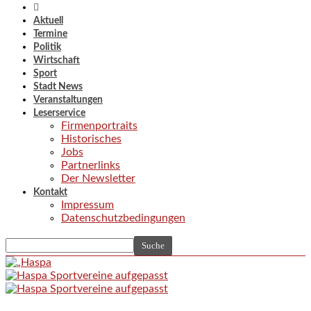
Aktuell
Termine
Politik
Wirtschaft
Sport
Stadt News
Veranstaltungen
Leserservice
Firmenportraits
Historisches
Jobs
Partnerlinks
Der Newsletter
Kontakt
Impressum
Datenschutzbedingungen