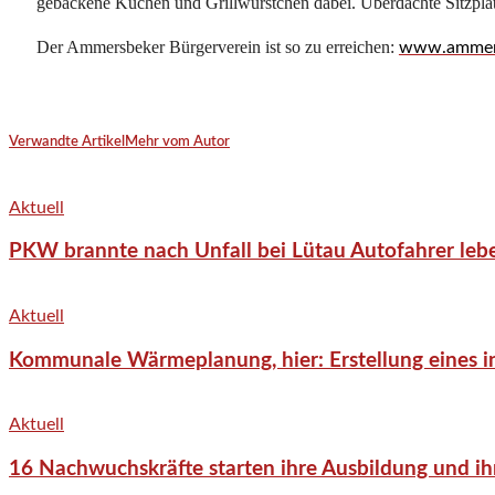
gebackene Kuchen und Grillwürstchen dabei. Überdachte Sitzplät
Der Ammersbeker Bürgerverein ist so zu erreichen:
www.ammers
Verwandte Artikel
Mehr vom Autor
Aktuell
PKW brannte nach Unfall bei Lütau Autofahrer lebe
Aktuell
Kommunale Wärmeplanung, hier: Erstellung eines in
Aktuell
16 Nachwuchskräfte starten ihre Ausbildung und ih