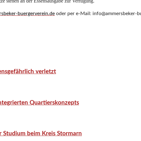
ze stehen an der Essensausgabe zur Verfügung.
beker-buergerverein.de
oder per e-Mail: info@ammersbeker-bu
nsgefährlich verletzt
tegrierten Quartierskonzepts
r Studium beim Kreis Stormarn