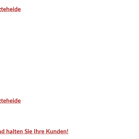
gteheide
gteheide
d halten Sie Ihre Kunden!