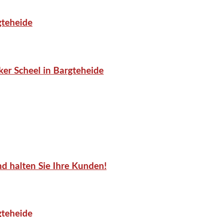
gteheide
er Scheel in Bargteheide
d halten Sie Ihre Kunden!
gteheide