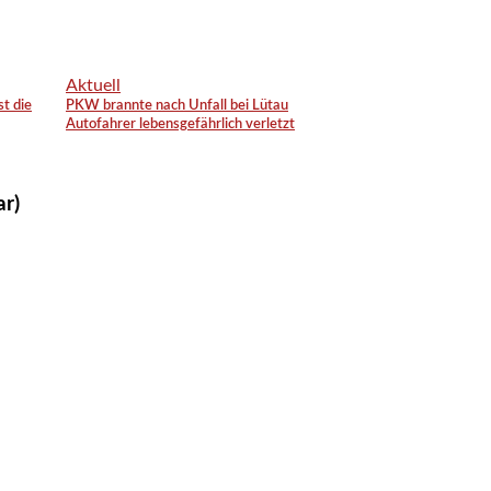
Aktuell
st die
PKW brannte nach Unfall bei Lütau
Autofahrer lebensgefährlich verletzt
ar)