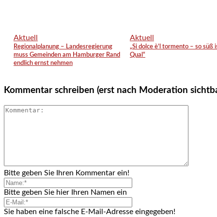
Aktuell
Aktuell
Regionalplanung – Landesregierung
„Si dolce è’l tormento – so süß i
muss Gemeinden am Hamburger Rand
Qual“
endlich ernst nehmen
Kommentar schreiben (erst nach Moderation sichtb
Bitte geben Sie Ihren Kommentar ein!
Bitte geben Sie hier Ihren Namen ein
Sie haben eine falsche E-Mail-Adresse eingegeben!