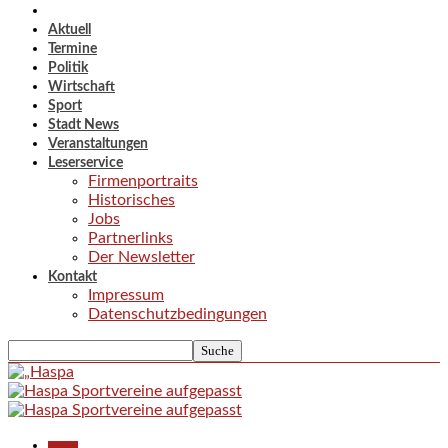
Aktuell
Termine
Politik
Wirtschaft
Sport
Stadt News
Veranstaltungen
Leserservice
Firmenportraits
Historisches
Jobs
Partnerlinks
Der Newsletter
Kontakt
Impressum
Datenschutzbedingungen
Aktuell