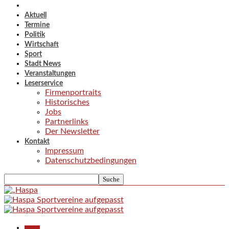
Aktuell
Termine
Politik
Wirtschaft
Sport
Stadt News
Veranstaltungen
Leserservice
Firmenportraits
Historisches
Jobs
Partnerlinks
Der Newsletter
Kontakt
Impressum
Datenschutzbedingungen
Aktuell