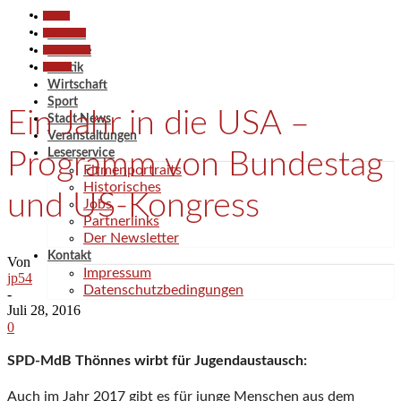
Aktuell
Gesellschaft
Aktuell
Kommunales
Termine
Termine
Politik
Wirtschaft
Sport
Ein Jahr in die USA –
Stadt News
Veranstaltungen
Leserservice
Programm von Bundestag
Firmenportraits
Historisches
und US-Kongress
Jobs
Partnerlinks
Der Newsletter
Kontakt
Von
Impressum
jp54
Datenschutzbedingungen
-
Juli 28, 2016
0
SPD-MdB Thönnes wirbt für Jugendaustausch:
Auch im Jahr 2017 gibt es für junge Menschen aus dem