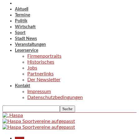
Aktuell
Termine
Politik
Wirtschaft
Sport
Stadt News
Veranstaltungen
Leserservice
Firmenportraits
Historisches
Jobs
Partnerlinks
Der Newsletter
Kontakt
Impressum
Datenschutzbedingungen
Aktuell