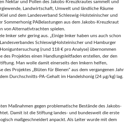
iven Nektar und Pollen des Jakobs-Kreuzkrautes sammelt und
nergiewende, Landwirtschaft, Umwelt und ländliche Räume
zu Kiel und dem Landesverband Schleswig-Holsteinischer und
ob der Sommerhonig PABelastungen aus dem Jakobs-Kreuzkraut
 von Alternativtrachten spielen.
ele Imker sehr gering aus. „Einige Imker haben uns auch schon
im Landesverbandes SchleswigHolsteinischer und Hamburger
die Honiguntersuchung (rund 118 € pro Analyse) übernommen
 des Projektes einen Handlungsleitfaden erstellen, der den
tiftung. Man wolle damit einerseits den Imkern helfen,
se des Projektes „Blüten für Bienen“ aus dem vergangenen Jahr
dem Durchschnitts-PA-Gehalt im Handelshonig (24 µg/kg) lag.
assten Maßnahmen gegen problematische Bestände des Jakobs-
et. Damit ist die Stiftung landes- und bundesweit die erste
ogisch maßgeschneidert anpackt. Als Leiter wurde mit dem