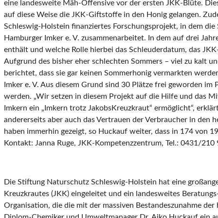
eine landesweite Mäh-Offensive vor der ersten JKK-Blüte. Die
auf diese Weise die JKK-Giftstoffe in den Honig gelangen. Zu
Schleswig-Holstein finanziertes Forschungsprojekt, in dem die
Hamburger Imker e. V. zusammenarbeitet. In dem auf drei Jahr
enthält und welche Rolle hierbei das Schleuderdatum, das JK
Aufgrund des bisher eher schlechten Sommers – viel zu kalt und
berichtet, dass sie gar keinen Sommerhonig vermarkten werde
Imker e. V. Aus diesem Grund sind 30 Plätze frei geworden im
werden. „Wir setzen in diesem Projekt auf die Hilfe und das M
Imkern ein „Imkern trotz JakobsKreuzkraut“ ermöglicht“, erklä
andererseits aber auch das Vertrauen der Verbraucher in den 
haben immerhin gezeigt, so Huckauf weiter, dass in 174 von 
Kontakt: Janna Ruge, JKK-Kompetenzzentrum, Tel.: 0431/210 
Die Stiftung Naturschutz Schleswig-Holstein hat eine großan
Kreuzkrautes (JKK) eingeleitet und ein landesweites Beratung
Organisation, die die mit der massiven Bestandeszunahme der
Diplom-Chemiker und Umweltmanager Dr. Aiko Huckauf ein au