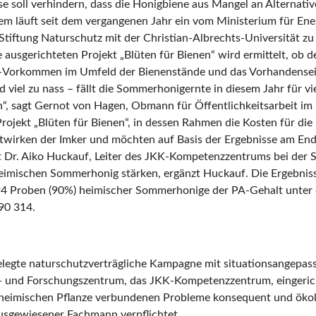
se soll verhindern, dass die Honigbiene aus Mangel an Alternat
dem läuft seit dem vergangenen Jahr ein vom Ministerium für E
 Stiftung Naturschutz mit der Christian-Albrechts-Universität 
e ausgerichteten Projekt „Blüten für Bienen“ wird ermittelt, 
K-Vorkommen im Umfeld der Bienenstände und das Vorhandensein
 viel zu nass – fällt die Sommerhonigernte in diesem Jahr für vi
n“, sagt Gernot von Hagen, Obmann für Öffentlichkeitsarbeit 
 Projekt „Blüten für Bienen“, in dessen Rahmen die Kosten für 
itwirken der Imker und möchten auf Basis der Ergebnisse am Ende
rt Dr. Aiko Huckauf, Leiter des JKK-Kompetenzzentrums bei der S
heimischen Sommerhonig stärken, ergänzt Huckauf. Die Ergebnis
194 Proben (90%) heimischer Sommerhonige der PA-Gehalt unter 
90 314.
gelegte naturschutzverträgliche Kampagne mit situationsangep
s- und Forschungszentrum, das JKK-Kompetenzzentrum, eingericht
 heimischen Pflanze verbundenen Probleme konsequent und ökol
sgewiesener Fachmann verpflichtet.