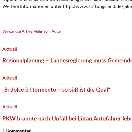
Weitere Informationen unter http://www.stiftungsland.de/jak
Verwandte Artikel
Mehr vom Autor
Aktuell
Regionalplanung – Landesregierung muss Gemeind
Aktuell
„Si dolce è’l tormento – so süß ist die Qual“
Aktuell
PKW brannte nach Unfall bei Lütau Autofahrer lebe
1 Kommentar