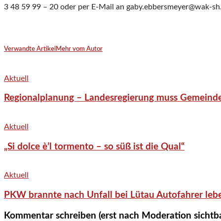
3 48 59 99 – 20 oder per E-Mail an gaby.ebbersmeyer@wak-sh.
Verwandte Artikel
Mehr vom Autor
Aktuell
Regionalplanung – Landesregierung muss Gemeind
Aktuell
„Si dolce è’l tormento – so süß ist die Qual“
Aktuell
PKW brannte nach Unfall bei Lütau Autofahrer lebe
Kommentar schreiben (erst nach Moderation sichtb