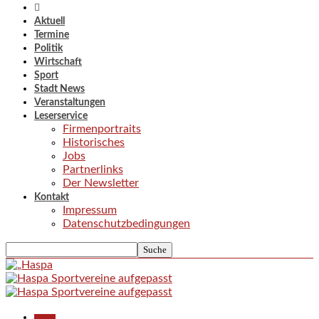
Aktuell
Termine
Politik
Wirtschaft
Sport
Stadt News
Veranstaltungen
Leserservice
Firmenportraits
Historisches
Jobs
Partnerlinks
Der Newsletter
Kontakt
Impressum
Datenschutzbedingungen
Aktuell